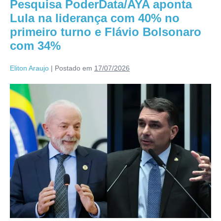
Pesquisa PoderData/AYA aponta
Lula na liderança com 40% no
primeiro turno e Flávio Bolsonaro
com 34%
Eliton Araujo
|
Postado em
17/07/2026