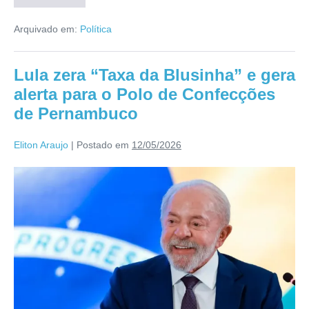
Arquivado em:
Política
Lula zera “Taxa da Blusinha” e gera
alerta para o Polo de Confecções
de Pernambuco
Eliton Araujo
|
Postado em
12/05/2026