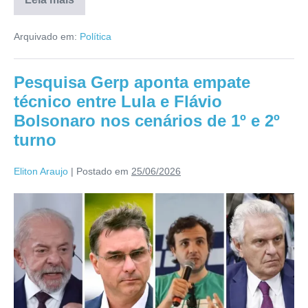
Arquivado em:
Política
Pesquisa Gerp aponta empate
técnico entre Lula e Flávio
Bolsonaro nos cenários de 1º e 2º
turno
Eliton Araujo
|
Postado em
25/06/2026