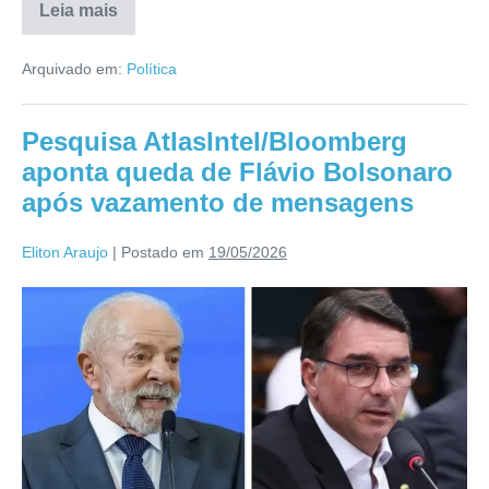
Leia mais
Arquivado em:
Política
Pesquisa AtlasIntel/Bloomberg
aponta queda de Flávio Bolsonaro
após vazamento de mensagens
Eliton Araujo
|
Postado em
19/05/2026