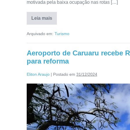
motivada pela baixa ocupação nas rotas […]
Leia mais
Arquivado em:
Turismo
Aeroporto de Caruaru recebe R
para reforma
Eliton Araujo
|
Postado em
31/12/2024