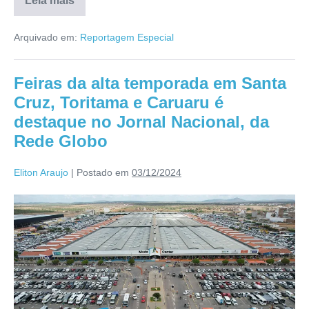
Leia mais
Arquivado em:
Reportagem Especial
Feiras da alta temporada em Santa
Cruz, Toritama e Caruaru é
destaque no Jornal Nacional, da
Rede Globo
Eliton Araujo
|
Postado em
03/12/2024