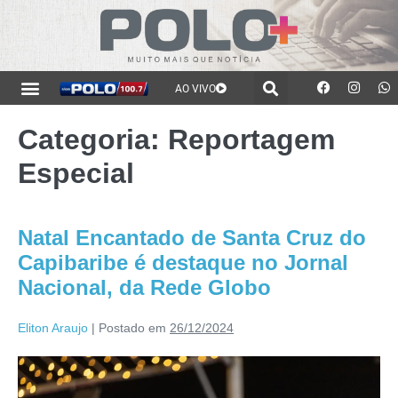
AO VIVO
Categoria:
Reportagem
Especial
Natal Encantado de Santa Cruz do
Capibaribe é destaque no Jornal
Nacional, da Rede Globo
Eliton Araujo
|
Postado em
26/12/2024