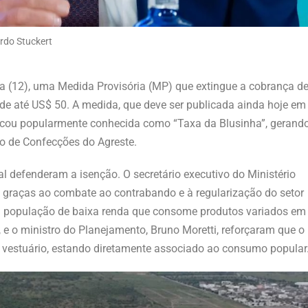
ardo Stuckert
eira (12), uma Medida Provisória (MP) que extingue a cobrança d
e até US$ 50. A medida, que deve ser publicada ainda hoje em
e ficou popularmente conhecida como “Taxa da Blusinha”, gerand
o de Confecções do Agreste.
l defenderam a isenção. O secretário executivo do Ministério
l graças ao combate ao contrabando e à regularização do setor
 a população de baixa renda que consome produtos variados em
r, e o ministro do Planejamento, Bruno Moretti, reforçaram que o
a vestuário, estando diretamente associado ao consumo popular