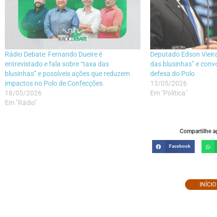
Rádio Debate: Fernando Dueire é
Deputado Edson Vieira
entrevistado e fala sobre “taxa das
das blusinhas” e con
blusinhas” e possíveis ações que reduzem
defesa do Polo
impactos no Polo de Confecções
13/05/2026
18/05/2026
Em "Política"
Em "Rádio"
Compartilhe ag
Facebook
INÍCI