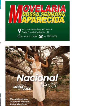
e
o
.