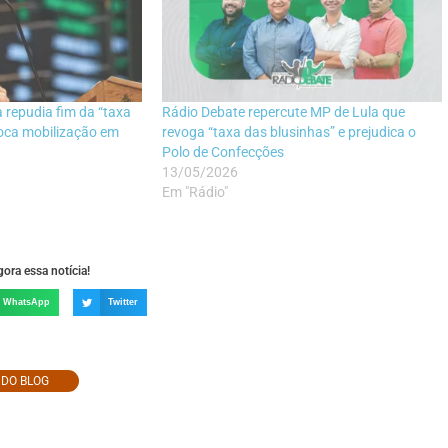
 repudia fim da “taxa
Rádio Debate repercute MP de Lula que
voca mobilização em
revoga “taxa das blusinhas” e prejudica o
Polo de Confecções
13/05/2026
Em "Rádio"
ora essa notícia!
WhatsApp
Twitter
O DO BLOG