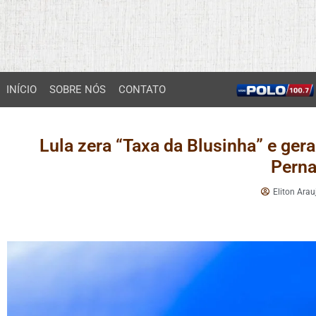
INÍCIO
SOBRE NÓS
CONTATO
Lula zera “Taxa da Blusinha” e ger
Pern
Eliton Arau