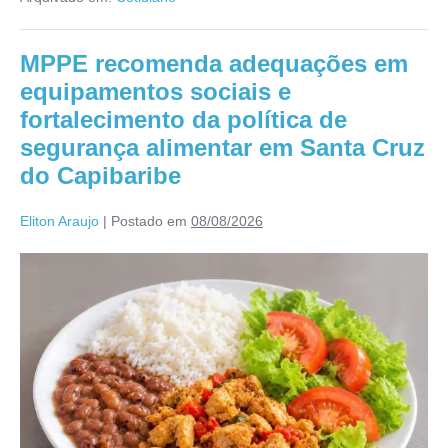
MPPE recomenda adequações em
equipamentos sociais e
fortalecimento da política de
segurança alimentar em Santa Cruz
do Capibaribe
Eliton Araujo
|
Postado em
08/08/2026