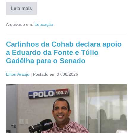
Leia mais
Arquivado em:
Educação
Carlinhos da Cohab declara apoio
a Eduardo da Fonte e Túlio
Gadêlha para o Senado
Eliton Araujo
|
Postado em
07/08/2026