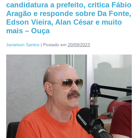
candidatura a prefeito, critica Fábio
Aragão e responde sobre Da Fonte,
Edson Vieira, Alan César e muito
mais – Ouça
Janielson Santos
|
Postado em
20/09/2023