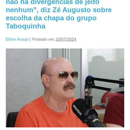
não há divergências de jeito
nenhum”, diz Zé Augusto sobre
escolha da chapa do grupo
Taboquinha
Eliton Araujo
|
Postado em
10/07/2024