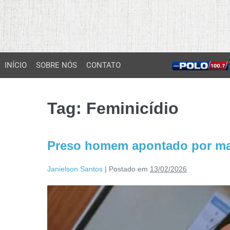
INÍCIO
SOBRE NÓS
CONTATO
Tag:
Feminicídio
Preso homem apontado por mata
Janielson Santos
|
Postado em
13/02/2026