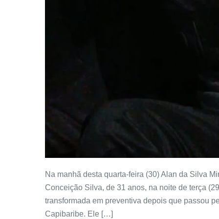
Na manhã desta quarta-feira (30) Alan da Silva M
Conceição Silva, de 31 anos, na noite de terça (2
transformada em preventiva depois que passou pe
Capibaribe. Ele […]