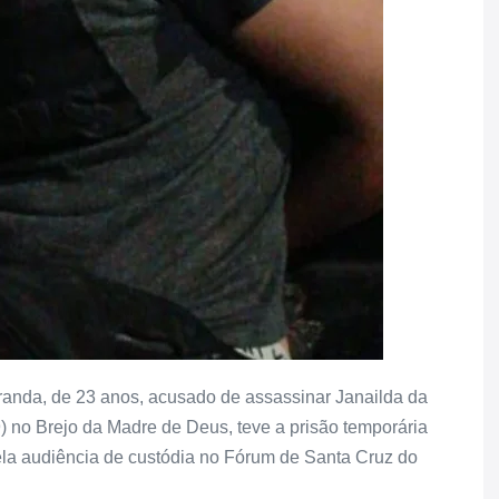
iranda, de 23 anos, acusado de assassinar Janailda da
9) no Brejo da Madre de Deus, teve a prisão temporária
la audiência de custódia no Fórum de Santa Cruz do