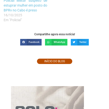
Policial Militar suspeito de
estuprar mulher em posto do
BPRv no Cabo é preso
16/10/2025
Em "Policial"
Compartilhe agora essa notícia!
Facebook
WhatsApp
Twitter
INÍCIO DO BLOG