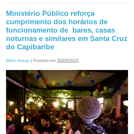
Ministério Público reforça
cumprimento dos horários de
funcionamento de bares, casas
noturnas e similares em Santa Cruz
do Capibaribe
Eliton Araujo
|
Postado em
20/09/2023