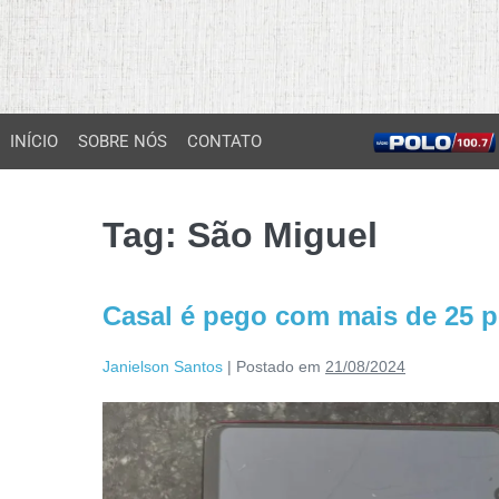
INÍCIO
SOBRE NÓS
CONTATO
Tag:
São Miguel
Casal é pego com mais de 25 p
Janielson Santos
|
Postado em
21/08/2024