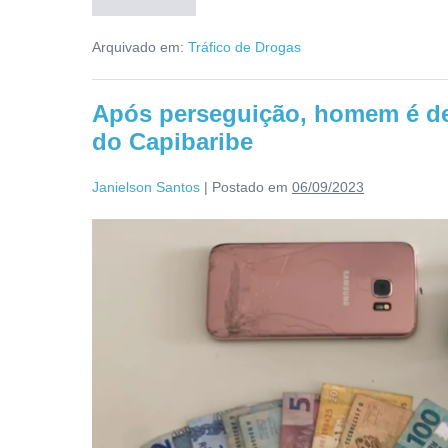
Arquivado em:
Tráfico de Drogas
Após perseguição, homem é d
do Capibaribe
Janielson Santos
|
Postado em
06/09/2023