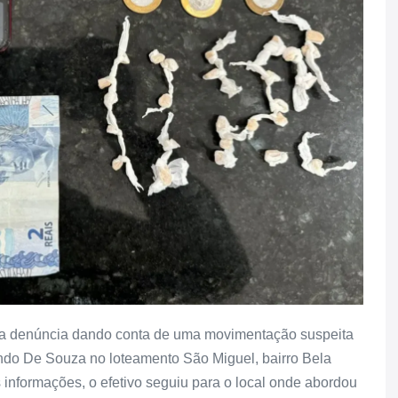
u uma denúncia dando conta de uma movimentação suspeita
ndo De Souza no loteamento São Miguel, bairro Bela
informações, o efetivo seguiu para o local onde abordou