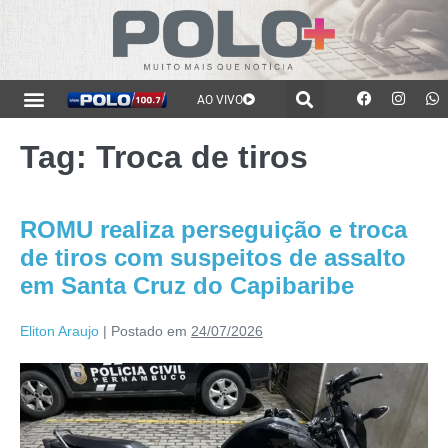
AO VIVO
Tag:
Troca de tiros
ROMU realiza perseguição e troca
de tiros com suspeitos de assalto
em Santa Cruz do Capibaribe
Eliton Araujo
|
Postado em
24/07/2026