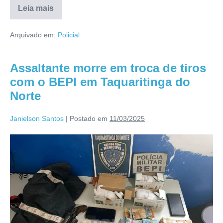
Leia mais
Arquivado em:
Policial
Assaltante morre em troca de tiros
com o BEPI em Taquaritinga do
Norte
Janielson Santos
|
Postado em
11/03/2025