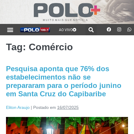
AO VIVO
Tag:
Comércio
Pesquisa aponta que 76% dos
estabelecimentos não se
prepararam para o período junino
em Santa Cruz do Capibaribe
Eliton Araujo
|
Postado em
16/07/2025