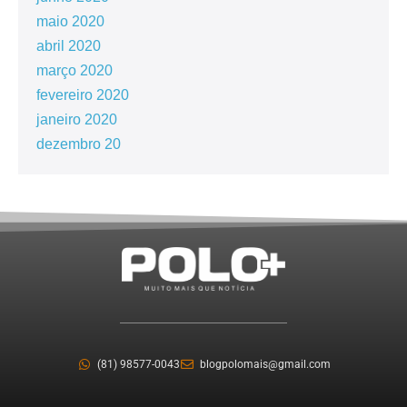
maio 2020
abril 2020
março 2020
fevereiro 2020
janeiro 2020
dezembro 20
(81) 98577-0043
blogpolomais@gmail.com