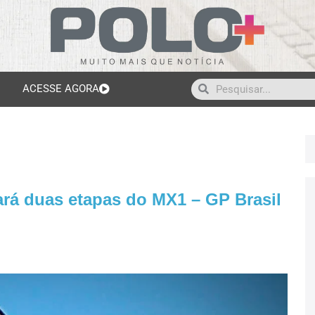
ACESSE AGORA
ará duas etapas do MX1 – GP Brasil