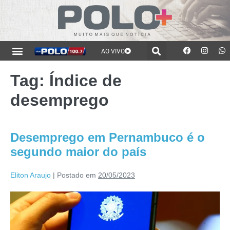
AO VIVO
Tag:
Índice de
desemprego
Desemprego em Pernambuco é o
segundo maior do país
Eliton Araujo
|
Postado em
20/05/2023