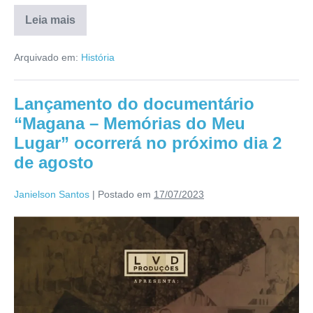
Leia mais
Arquivado em:
História
Lançamento do documentário
“Magana – Memórias do Meu
Lugar” ocorrerá no próximo dia 2
de agosto
Janielson Santos
|
Postado em
17/07/2023