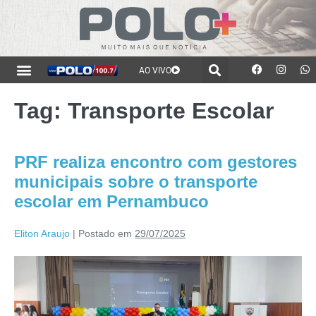
AO VIVO
Tag:
Transporte Escolar
PRF realiza encontro com gestores
municipais sobre o transporte
escolar em Pernambuco
Eliton Araujo
|
Postado em
29/07/2025