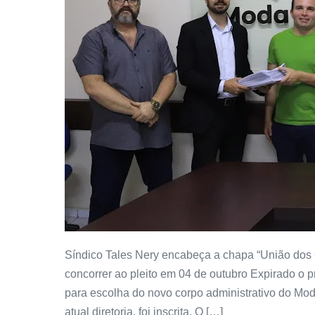
Síndico Tales Nery encabeça a chapa “União dos 
concorrer ao pleito em 04 de outubro Expirado o p
para escolha do novo corpo administrativo do Mo
atual diretoria, foi inscrita. O […]