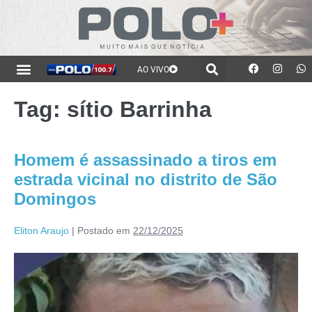
AO VIVO
Tag:
sítio Barrinha
Homem é assassinado a tiros em
estrada vicinal no distrito de São
Domingos
Eliton Araujo
|
Postado em
22/12/2025