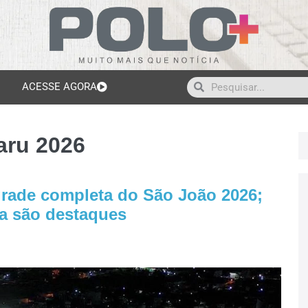
ACESSE AGORA
aru 2026
 grade completa do São João 2026;
a são destaques