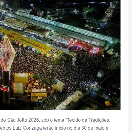
o do São João 2026, sob o tema “Tecido de Tradições,
entos Luiz Gonzaga terão início no dia 30 de maio e