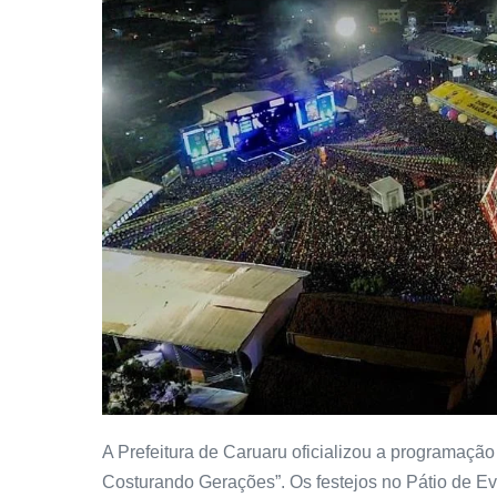
A Prefeitura de Caruaru oficializou a programaçã
Costurando Gerações”. Os festejos no Pátio de Ev