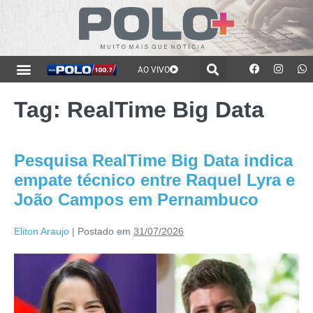
AO VIVO
Tag:
RealTime Big Data
Pesquisa RealTime Big Data indica
empate técnico entre Raquel Lyra e
João Campos em Pernambuco
Eliton Araujo
|
Postado em
31/07/2026