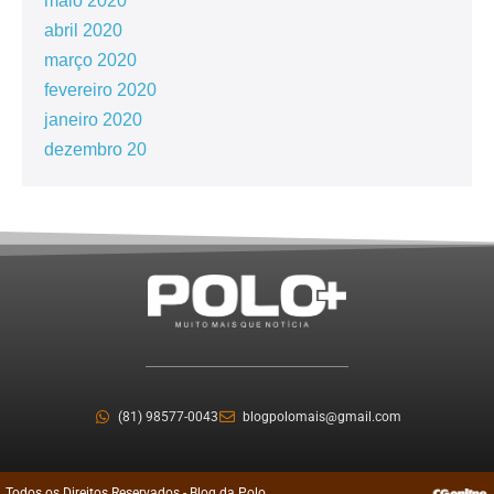
maio 2020
abril 2020
março 2020
fevereiro 2020
janeiro 2020
dezembro 20
(81) 98577-0043
blogpolomais@gmail.com
Todos os Direitos Reservados - Blog da Polo