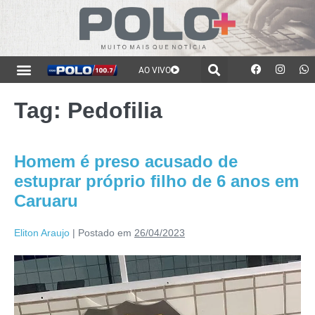
AO VIVO
Tag:
Pedofilia
Homem é preso acusado de
estuprar próprio filho de 6 anos em
Caruaru
Eliton Araujo
|
Postado em
26/04/2023