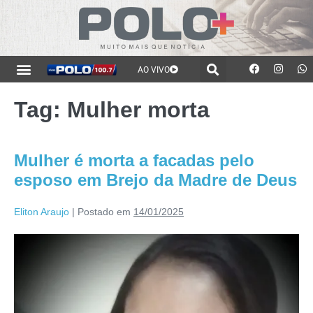
AO VIVO
Tag:
Mulher morta
Mulher é morta a facadas pelo
esposo em Brejo da Madre de Deus
Eliton Araujo
|
Postado em
14/01/2025