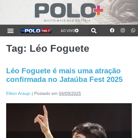
AO VIVO
Tag:
Léo Foguete
Léo Foguete é mais uma atração
confirmada no Jataúba Fest 2025
Eliton Araujo
|
Postado em
04/09/2025