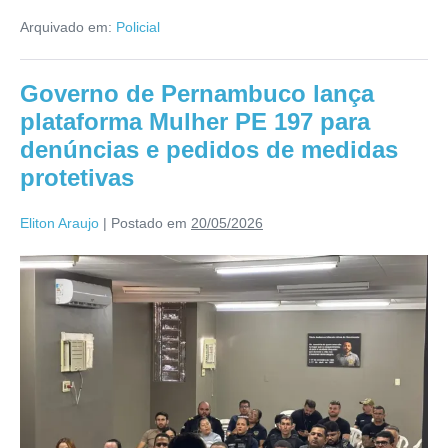
Arquivado em:
Policial
Governo de Pernambuco lança
plataforma Mulher PE 197 para
denúncias e pedidos de medidas
protetivas
Eliton Araujo
|
Postado em
20/05/2026