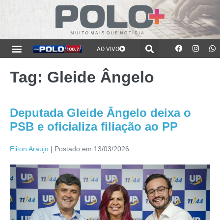
AO VIVO
Tag:
Gleide Ângelo
Deputada Gleide Ângelo deixa o
PSB e oficializa filiação ao PP
Eliton Araujo
|
Postado em
13/03/2026