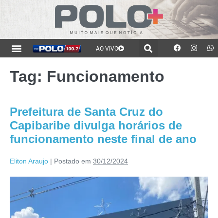
AO VIVO
Tag:
Funcionamento
Prefeitura de Santa Cruz do
Capibaribe divulga horários de
funcionamento neste final de ano
Eliton Araujo
|
Postado em
30/12/2024