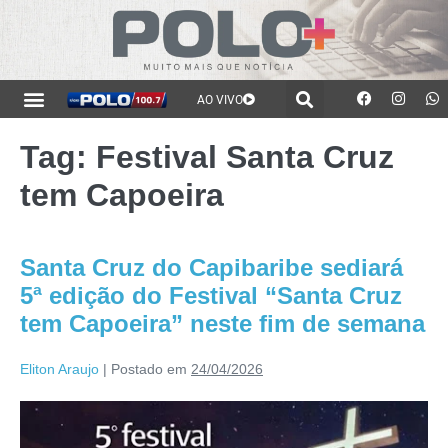
AO VIVO
Tag:
Festival Santa Cruz
tem Capoeira
Santa Cruz do Capibaribe sediará
5ª edição do Festival “Santa Cruz
tem Capoeira” neste fim de semana
Eliton Araujo
|
Postado em
24/04/2026