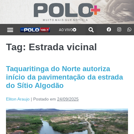
AO VIVO
Tag:
Estrada vicinal
Taquaritinga do Norte autoriza
início da pavimentação da estrada
do Sítio Algodão
Eliton Araujo
|
Postado em
24/09/2025