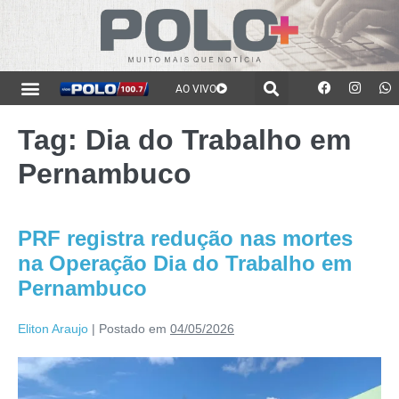
AO VIVO
Tag:
Dia do Trabalho em
Pernambuco
PRF registra redução nas mortes
na Operação Dia do Trabalho em
Pernambuco
Eliton Araujo
|
Postado em
04/05/2026