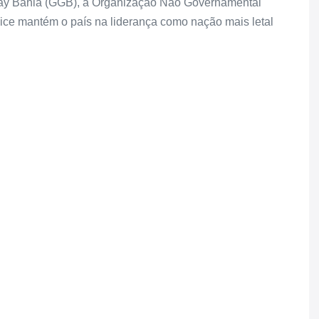
Gay Bahia (GGB), a Organização Não Governamental
ice mantém o país na liderança como nação mais letal