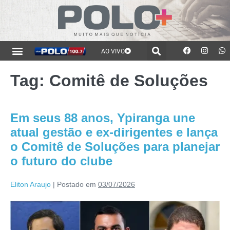
AO VIVO
Tag:
Comitê de Soluções
Em seus 88 anos, Ypiranga une
atual gestão e ex-dirigentes e lança
o Comitê de Soluções para planejar
o futuro do clube
Eliton Araujo
|
Postado em
03/07/2026