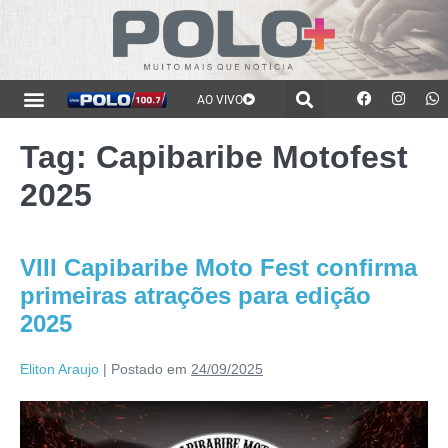
AO VIVO
Tag:
Capibaribe Motofest
2025
VIII Capibaribe Moto Fest confirma
primeiras atrações para edição
2025
Eliton Araujo
|
Postado em
24/09/2025