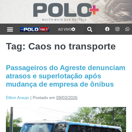
AO VIVO
Tag:
Caos no transporte
Passageiros do Agreste denunciam
atrasos e superlotação após
mudança de empresa de ônibus
Eliton Araujo
|
Postado em
09/03/2026