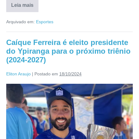
Leia mais
Arquivado em:
Esportes
Caíque Ferreira é eleito presidente
do Ypiranga para o próximo triênio
(2024-2027)
Eliton Araujo
|
Postado em
18/10/2024