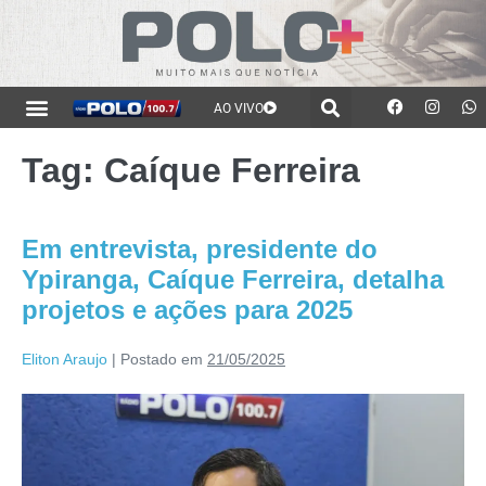
AO VIVO
Tag:
Caíque Ferreira
Em entrevista, presidente do
Ypiranga, Caíque Ferreira, detalha
projetos e ações para 2025
Eliton Araujo
|
Postado em
21/05/2025