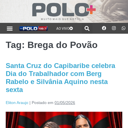
AO VIVO
Tag:
Brega do Povão
Santa Cruz do Capibaribe celebra
Dia do Trabalhador com Berg
Rabelo e Silvânia Aquino nesta
sexta
Eliton Araujo
|
Postado em
01/05/2026