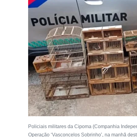
Policiais militares da Cipoma (Companhia Indepe
Operação ‘Vasconcelos Sobrinho’, na manhã des