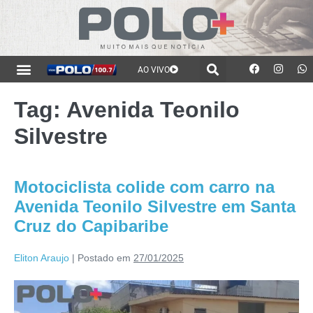
AO VIVO
Tag:
Avenida Teonilo
Silvestre
Motociclista colide com carro na
Avenida Teonilo Silvestre em Santa
Cruz do Capibaribe
Eliton Araujo
|
Postado em
27/01/2025