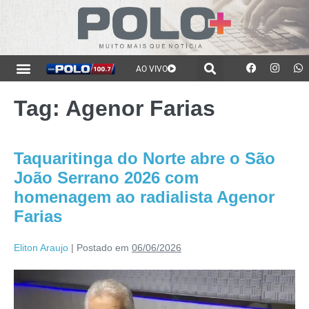
AO VIVO
Tag:
Agenor Farias
Taquaritinga do Norte abre o São
João Serrano 2026 com
homenagem ao radialista Agenor
Farias
Eliton Araujo
|
Postado em
06/06/2026