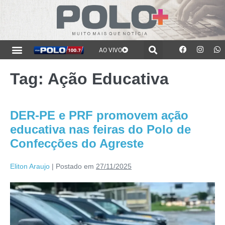
AO VIVO
Tag:
Ação Educativa
DER-PE e PRF promovem ação
educativa nas feiras do Polo de
Confecções do Agreste
Eliton Araujo
|
Postado em
27/11/2025