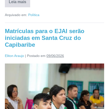
Leia mais
Arquivado em:
Política
Matrículas para o EJAI serão
iniciadas em Santa Cruz do
Capibaribe
Eliton Araujo
|
Postado em
09/06/2026