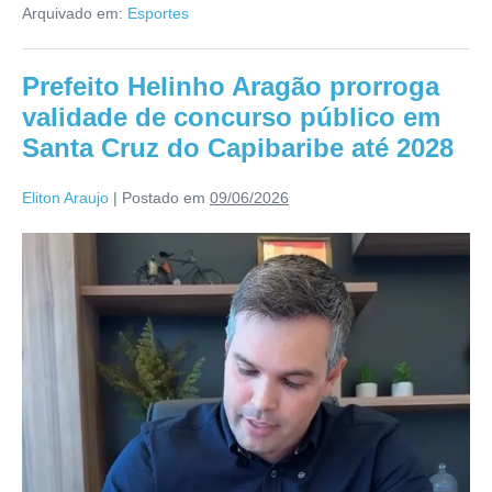
Arquivado em:
Esportes
Prefeito Helinho Aragão prorroga
validade de concurso público em
Santa Cruz do Capibaribe até 2028
Eliton Araujo
|
Postado em
09/06/2026