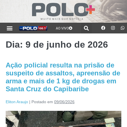
AO VIVO
Dia:
9 de junho de 2026
Ação policial resulta na prisão de
suspeito de assaltos, apreensão de
arma e mais de 1 kg de drogas em
Santa Cruz do Capibaribe
Eliton Araujo
|
Postado em
09/06/2026