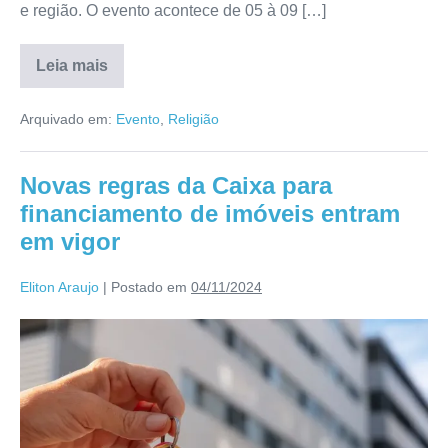
e região. O evento acontece de 05 à 09 […]
Leia mais
Arquivado em:
Evento
,
Religião
Novas regras da Caixa para
financiamento de imóveis entram
em vigor
Eliton Araujo
|
Postado em
04/11/2024