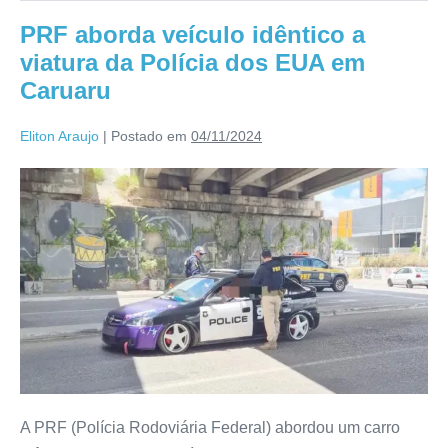
PRF aborda veículo idêntico a
viatura da Polícia dos EUA em
Caruaru
Eliton Araujo
|
Postado em
04/11/2024
A PRF (Polícia Rodoviária Federal) abordou um carro