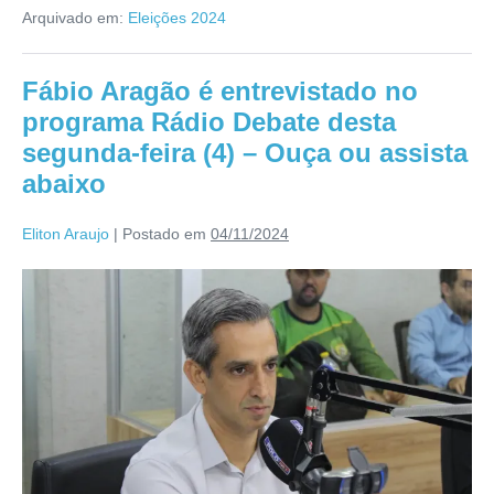
Arquivado em:
Eleições 2024
Fábio Aragão é entrevistado no
programa Rádio Debate desta
segunda-feira (4) – Ouça ou assista
abaixo
Eliton Araujo
|
Postado em
04/11/2024