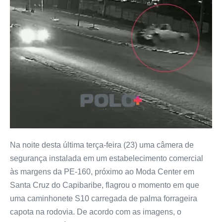
Na noite desta última terça-feira (23) uma câmera de
segurança instalada em um estabelecimento comercial
às margens da PE-160, próximo ao Moda Center em
Santa Cruz do Capibaribe, flagrou o momento em que
uma caminhonete S10 carregada de palma forrageira
capota na rodovia. De acordo com as imagens, o