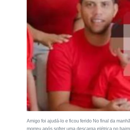
Amigo foi ajudá-lo e ficou ferido No final da man
morreu após sofrer uma descarga elétrica no bair