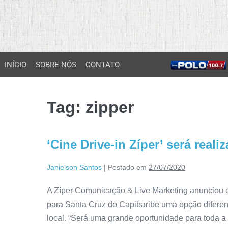
INÍCIO
SOBRE NÓS
CONTATO
Tag:
zipper
‘Cine Drive-in Zíper’ será rea
Janielson Santos
|
Postado em
27/07/2020
A Zíper Comunicação & Live Marketing anunciou o l
para Santa Cruz do Capibaribe uma opção diferen
local. “Será uma grande oportunidade para toda a