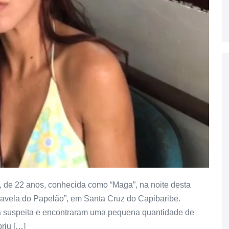
va, de 22 anos, conhecida como “Maga”, na noite desta
“Favela do Papelão”, em Santa Cruz do Capibaribe.
m a suspeita e encontraram uma pequena quantidade de
riu […]