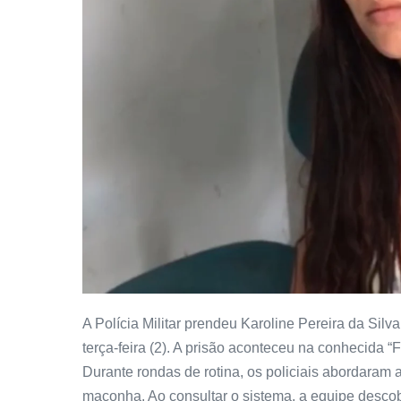
A Polícia Militar prendeu Karoline Pereira da Sil
terça-feira (2). A prisão aconteceu na conhecida 
Durante rondas de rotina, os policiais abordara
maconha. Ao consultar o sistema, a equipe descob