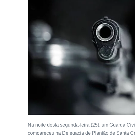
Na noite desta segunda-feira (25), um Guarda Civ
compareceu na Delegacia de Plantão de Santa Cru