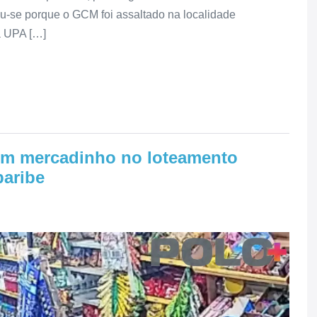
eu-se porque o GCM foi assaltado na localidade
à UPA […]
um mercadinho no loteamento
baribe