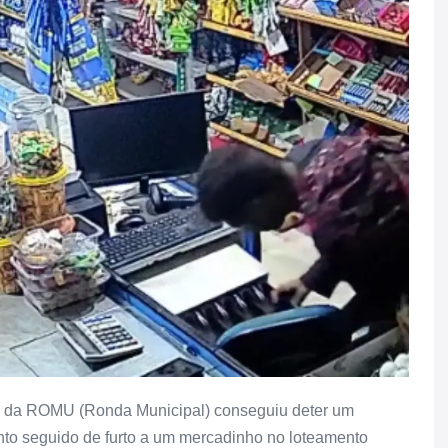
vo da ROMU (Ronda Municipal) conseguiu deter um
to seguido de furto a um mercadinho no loteamento