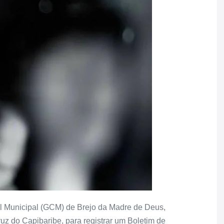
il Municipal (GCM) de Brejo da Madre de Deus,
z do Capibaribe, para registrar um Boletim de