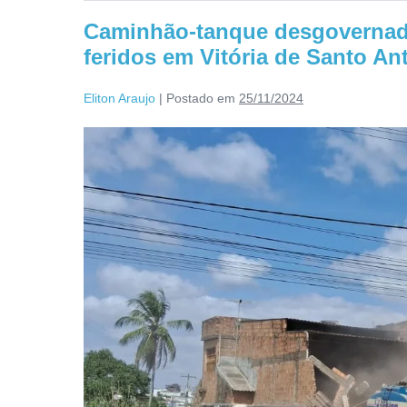
Caminhão-tanque desgovernado 
feridos em Vitória de Santo An
Eliton Araujo
|
Postado em
25/11/2024