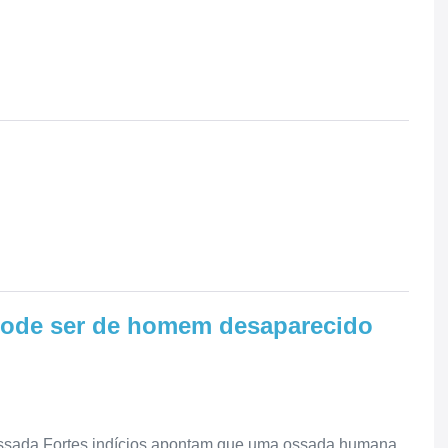
pode ser de homem desaparecido
ssada Fortes indícios apontam que uma ossada humana