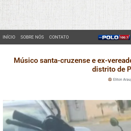
INÍCIO
SOBRE NÓS
CONTATO
Músico santa-cruzense e ex-vereado
distrito de
Eliton Arau