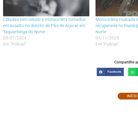
Cidadão tem celular e motocicleta tomados
Motocicleta roubada 
em assalto no distrito de Pão de Açúcar em
recuperada no municíp
Taquaritinga do Norte
Norte
03/07/2024
05/11/2025
Em "Policial"
Em "Policial"
Compartilhe ag
Facebook
INÍCI