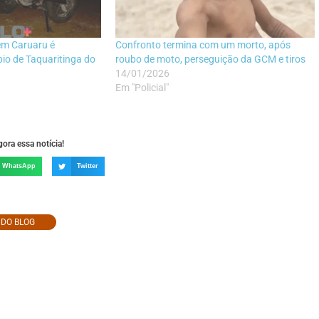
em Caruaru é
Confronto termina com um morto, após
io de Taquaritinga do
roubo de moto, perseguição da GCM e tiros
14/01/2026
Em "Policial"
ora essa notícia!
WhatsApp
Twitter
O DO BLOG