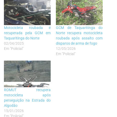
Motocicleta roubada é
GCM de Taquaritinga do
recuperada pela GCM em
Norte recupera motocicleta
Taquaritinga do Norte
roubada após assalto com
02/04/2025
disparos de arma de fogo
Em "Policial"
12/05/2026
Em "Policial"
ROMUT recupera
motocicleta após
perseguição na Estrada do
Algodão
15/01/2026
Em "Policial"